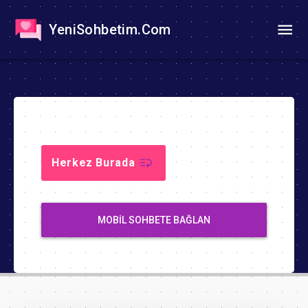
YeniSohbetim.Com
Herkez Burada
MOBIL SOHBETE BAĞLAN