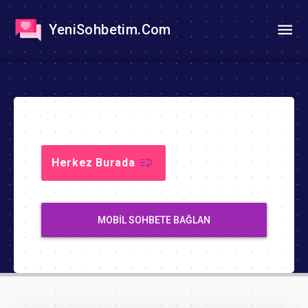
YeniSohbetim.Com
Herkez Burada
MOBIL SOHBETE BAĞLAN