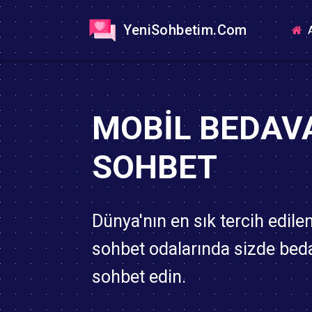
YeniSohbetim.Com
A
MOBIL BEDAV
SOHBET
Dünya'nın en sık tercih edile
sohbet odalarında sizde bed
sohbet edin.