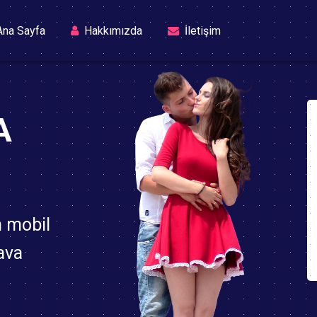
(current)
na Sayfa
Hakkımızda
İletişim
A
n mobil
ava