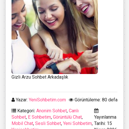
Gizli Arzu Sohbet Arkadaşlık
Yazar:
YeniSohbetim.com
Görüntüleme: 80 defa
Kategori:
Anonim Sohbet
,
Canlı
Sohbet
,
E Sohbetim
,
Görüntülü Chat
,
Yayınlanma
Mobil Chat
,
Sesli Sohbet
,
Yeni Sohbetim
,
Tarihi: 15