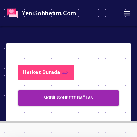
YeniSohbetim.Com
Herkez Burada
MOBIL SOHBETE BAĞLAN