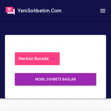
YeniSohbetim.Com
Herkez Burada
MOBIL SOHBETE BAĞLAN