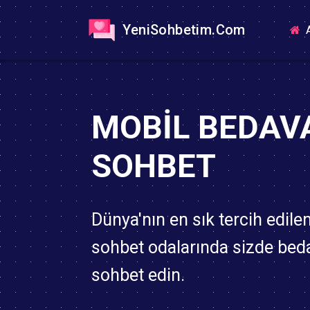
YeniSohbetim.Com
A
MOBIL BEDAV
SOHBET
Dünya'nın en sık tercih edile
sohbet odalarında sizde bed
sohbet edin.